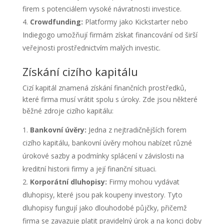
firem s potenciálem vysoké návratnosti investice.
Crowdfunding:
Platformy jako Kickstarter nebo
Indiegogo umožňují firmám získat financování od širší
veřejnosti prostřednictvím malých investic.
Získání cizího kapitálu
Cizí kapitál znamená získání finančních prostředků,
které firma musí vrátit spolu s úroky. Zde jsou některé
běžné zdroje cizího kapitálu:
Bankovní úvěry:
Jedna z nejtradičnějších forem
cizího kapitálu, bankovní úvěry mohou nabízet různé
úrokové sazby a podmínky splácení v závislosti na
kreditní historii firmy a její finanční situaci.
Korporátní dluhopisy:
Firmy mohou vydávat
dluhopisy, které jsou pak koupeny investory. Tyto
dluhopisy fungují jako dlouhodobé půjčky, přičemž
firma se zavazuje platit pravidelný úrok a na konci doby