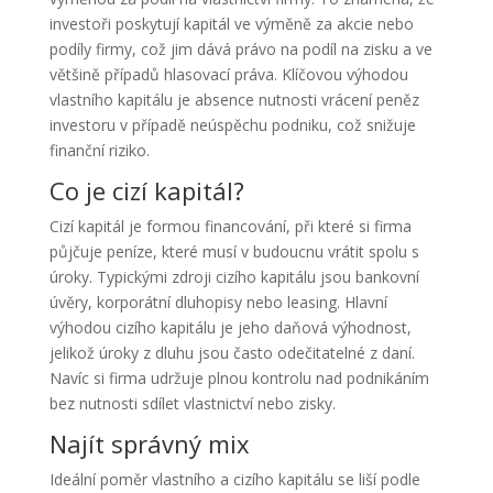
investoři poskytují kapitál ve výměně za akcie nebo
podíly firmy, což jim dává právo na podíl na zisku a ve
většině případů hlasovací práva. Klíčovou výhodou
vlastního kapitálu je absence nutnosti vrácení peněz
investoru v případě neúspěchu podniku, což snižuje
finanční riziko.
Co je cizí kapitál?
Cizí kapitál je formou financování, při které si firma
půjčuje peníze, které musí v budoucnu vrátit spolu s
úroky. Typickými zdroji cizího kapitálu jsou bankovní
úvěry, korporátní dluhopisy nebo leasing. Hlavní
výhodou cizího kapitálu je jeho daňová výhodnost,
jelikož úroky z dluhu jsou často odečitatelné z daní.
Navíc si firma udržuje plnou kontrolu nad podnikáním
bez nutnosti sdílet vlastnictví nebo zisky.
Najít správný mix
Ideální poměr vlastního a cizího kapitálu se liší podle