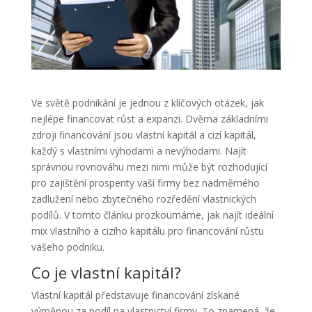
Ve světě podnikání je jednou z klíčových otázek, jak
nejlépe financovat růst a expanzi. Dvěma základními
zdroji financování jsou vlastní kapitál a cizí kapitál,
každý s vlastními výhodami a nevýhodami. Najít
správnou rovnováhu mezi nimi může být rozhodující
pro zajištění prosperity vaší firmy bez nadměrného
zadlužení nebo zbytečného rozředění vlastnických
podílů. V tomto článku prozkoumáme, jak najít ideální
mix vlastního a cizího kapitálu pro financování růstu
vašeho podniku.
Co je vlastní kapitál?
Vlastní kapitál představuje financování získané
výměnou za podíl na vlastnictví firmy. To znamená, že