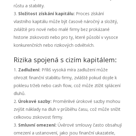
růstu a stability.
Složitost získání kapitálu:
Proces získání
vlastního kapitálu může být časově náročný a složitý,
zvláště pro nové nebo malé firmy bez prokázané
historie ziskovosti nebo pro ty, které působí v vysoce
konkurenčních nebo rizikových odvětvích.
Rizika spojená s cizím kapitálem:
Zadlužení:
Příliš vysoká míra zadlužení může
ohrozit finanční stabilitu firmy, zvláště pokud dojde k
poklesu tržeb nebo cash flow, což může ztížit splácení
dluhů.
Úrokové sazby:
Proměnlivé úrokové sazby mohou
zvýšit náklady na dluh v průběhu času, což může snížit
celkovou ziskovost firmy.
Smluvní omezení:
Úvěrové smlouvy často obsahují
omezení a ustanovení, jako jsou finanční ukazatele,