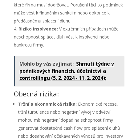
které firma musí dodržovat. Porušení těchto podmínek
může vést k finančním sankcím nebo dokonce k
předčasnému splacení dluhu.
Riziko insolvence:
V extrémních případech může
neschopnost splácet dluh vést k insolvenci nebo
bankrotu firmy.
Mohlo by vás zajímat:
Shrnutí týdne v
podnikových financích, účetnictví a
controllingu (5. 2. 2024 - 11. 2. 2024):
Obecná rizika:
Tržní a ekonomická rizika:
Ekonomické recese,
tržní turbulence nebo negativní vývoj v odvětví
mohou mít negativní dopad na schopnost firmy
generovat dostatečné cash flow pro splácení dluhů
nebo dosahování očekávaných výnosů pro investory