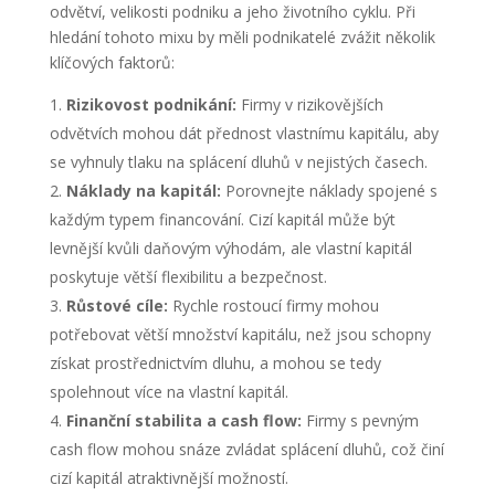
odvětví, velikosti podniku a jeho životního cyklu. Při
hledání tohoto mixu by měli podnikatelé zvážit několik
klíčových faktorů:
Rizikovost podnikání:
Firmy v rizikovějších
odvětvích mohou dát přednost vlastnímu kapitálu, aby
se vyhnuly tlaku na splácení dluhů v nejistých časech.
Náklady na kapitál:
Porovnejte náklady spojené s
každým typem financování. Cizí kapitál může být
levnější kvůli daňovým výhodám, ale vlastní kapitál
poskytuje větší flexibilitu a bezpečnost.
Růstové cíle:
Rychle rostoucí firmy mohou
potřebovat větší množství kapitálu, než jsou schopny
získat prostřednictvím dluhu, a mohou se tedy
spolehnout více na vlastní kapitál.
Finanční stabilita a cash flow:
Firmy s pevným
cash flow mohou snáze zvládat splácení dluhů, což činí
cizí kapitál atraktivnější možností.