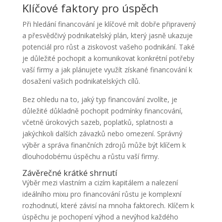
Klíčové faktory pro úspěch
Při hledání financování je klíčové mít dobře připravený
a přesvědčivý podnikatelský plán, který jasně ukazuje
potenciál pro růst a ziskovost vašeho podnikání. Také
je důležité pochopit a komunikovat konkrétní potřeby
vaší firmy a jak plánujete využít získané financování k
dosažení vašich podnikatelských cílů.
Bez ohledu na to, jaký typ financování zvolíte, je
důležité důkladně pochopit podmínky financování,
včetně úrokových sazeb, poplatků, splatnosti a
jakýchkoli dalších závazků nebo omezení. Správný
výběr a správa finančních zdrojů může být klíčem k
dlouhodobému úspěchu a růstu vaší firmy.
Závěrečné krátké shrnutí
Výběr mezi vlastním a cizím kapitálem a nalezení
ideálního mixu pro financování růstu je komplexní
rozhodnutí, které závisí na mnoha faktorech. Klíčem k
úspěchu je pochopení výhod a nevýhod každého