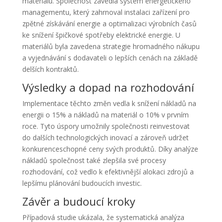
materiálu. Společnost zavedla systém energetického
managementu, který zahrnoval instalaci zařízení pro
zpětné získávání energie a optimalizaci výrobních časů
ke snížení špičkové spotřeby elektrické energie. U
materiálů byla zavedena strategie hromadného nákupu
a vyjednávání s dodavateli o lepších cenách na základě
delších kontraktů.
Výsledky a dopad na rozhodování
Implementace těchto změn vedla k snížení nákladů na
energii o 15% a nákladů na materiál o 10% v prvním
roce. Tyto úspory umožnily společnosti reinvestovat
do dalších technologických inovací a zároveň udržet
konkurenceschopné ceny svých produktů. Díky analýze
nákladů společnost také zlepšila své procesy
rozhodování, což vedlo k efektivnější alokaci zdrojů a
lepšímu plánování budoucích investic.
Závěr a budoucí kroky
Případová studie ukázala, že systematická analýza