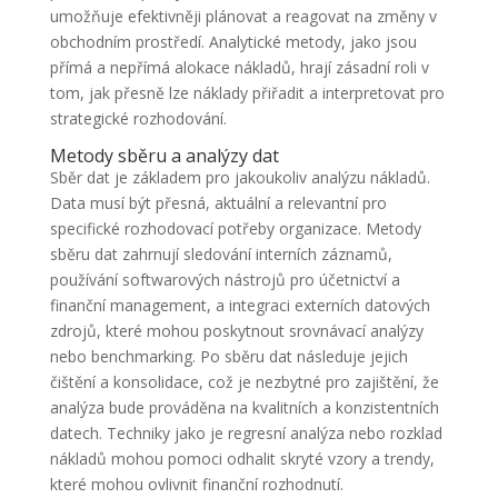
umožňuje efektivněji plánovat a reagovat na změny v
obchodním prostředí. Analytické metody, jako jsou
přímá a nepřímá alokace nákladů, hrají zásadní roli v
tom, jak přesně lze náklady přiřadit a interpretovat pro
strategické rozhodování.
Metody sběru a analýzy dat
Sběr dat je základem pro jakoukoliv analýzu nákladů.
Data musí být přesná, aktuální a relevantní pro
specifické rozhodovací potřeby organizace. Metody
sběru dat zahrnují sledování interních záznamů,
používání softwarových nástrojů pro účetnictví a
finanční management, a integraci externích datových
zdrojů, které mohou poskytnout srovnávací analýzy
nebo benchmarking. Po sběru dat následuje jejich
čištění a konsolidace, což je nezbytné pro zajištění, že
analýza bude prováděna na kvalitních a konzistentních
datech. Techniky jako je regresní analýza nebo rozklad
nákladů mohou pomoci odhalit skryté vzory a trendy,
které mohou ovlivnit finanční rozhodnutí.