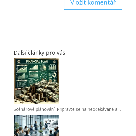
Další články pro vás
Scénářové plánování: Připravte se na neočekávané a…